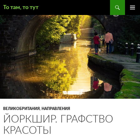
Поиск
То там, то тут
ПЕРЕЙТИ
ОСНОВ
К
МЕНЮ
СОДЕРЖИМОМУ
ВЕЛИКОБРИТАНИЯ
,
НАПРАВЛЕНИЯ
ЙОРКШИР. ГРАФСТВО
КРАСОТЫ