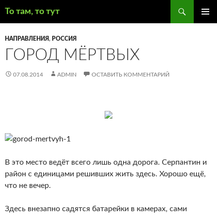
Поиск
То там, то тут
ПЕРЕЙТИ
ОСНОВ
К
МЕНЮ
НАПРАВЛЕНИЯ
,
РОССИЯ
СОДЕРЖИМОМУ
ГОРОД МЁРТВЫХ
07.08.2014
ADMIN
ОСТАВИТЬ КОММЕНТАРИЙ
В это место ведёт всего лишь одна дорога. Серпантин и
район с единицами решивших жить здесь. Хорошо ещё,
что не вечер.
Здесь внезапно садятся батарейки в камерах, сами