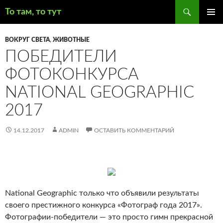
Поиск
То там, то тут
ПЕРЕЙТИ
ОСНОВ
К
МЕНЮ
ВОКРУГ СВЕТА
,
ЖИВОТНЫЕ
СОДЕРЖИМОМУ
ПОБЕДИТЕЛИ
ФОТОКОНКУРСА
NATIONAL GEOGRAPHIC
2017
14.12.2017
ADMIN
ОСТАВИТЬ КОММЕНТАРИЙ
National Geographic только что объявили результаты
своего престижного конкурса «Фотограф года 2017».
Фотографии-победители — это просто гимн прекрасной