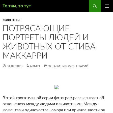
Поиск
То там, то тут
ПЕРЕЙТИ
ОСНОВ
К
МЕНЮ
ЖИВОТНЫЕ
СОДЕРЖИМОМУ
ПОТРЯСАЮЩИЕ
ПОРТРЕТЫ ЛЮДЕЙ И
ЖИВОТНЫХ ОТ СТИВА
МАККАРРИ
04.02.2020
ADMIN
ОСТАВИТЬ КОММЕНТАРИЙ
В этой трогательной серии фотограф рассказывает об
отношениях между людьми и животными. Между
моментами одиночества, юмора или привязанности он