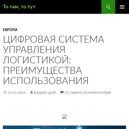
Поиск
То там, то тут
ПЕРЕЙТИ
ОСНОВ
К
МЕНЮ
СОДЕРЖИМОМУ
ЕВРОПА
ЦИФРОВАЯ СИСТЕМА
УПРАВЛЕНИЯ
ЛОГИСТИКОЙ:
ПРЕИМУЩЕСТВА
ИСПОЛЬЗОВАНИЯ
25.05.2023
ВАДИМ ЦОЙ
ОСТАВИТЬ КОММЕНТАРИЙ