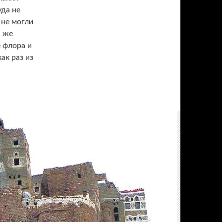
уда не
 не могли
а же
е флора и
ак раз из
окотры