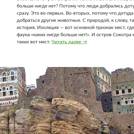
больше нигде нет? Потому что люди добрались дот
сразу. Это во-первых. Во-вторых, потому что дотуда
добраться другие животные. С природой, к слову, т
история. Изоляция — вот основной признак мест, гд
фауна «каких нигде больше нет!». И остров Сокотра к
Уникальная природа С
таких вот мест.
Читать далее
→