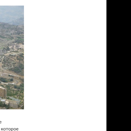
е
 которое