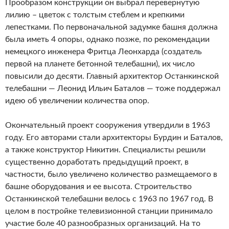
Прообразом конструкции он выбрал перевернутую
лилию – цветок с толстым стеблем и крепкими
лепестками. По первоначальной задумке башня должна
была иметь 4 опоры, однако позже, по рекомендации
немецкого инженера Фритца Леонхарда (создатель
первой на планете бетонной телебашни), их число
повысили до десяти. Главный архитектор Останкинской
телебашни — Леонид Ильич Баталов — тоже поддержал
идею об увеличении количества опор.
Окончательный проект сооружения утвердили в 1963
году. Его авторами стали архитекторы Бурдин и Баталов,
а также конструктор Никитин. Специалисты решили
существенно доработать предыдущий проект, в
частности, было увеличено количество размещаемого в
башне оборудования и ее высота. Строительство
Останкинской телебашни велось с 1963 по 1967 год. В
целом в постройке телевизионной станции принимало
участие боле 40 разнообразных организаций. На то