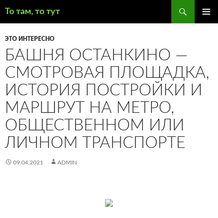
Поиск
То там, то тут
ПЕРЕЙТИ
ОСНОВ
К
МЕНЮ
ЭТО ИНТЕРЕСНО
СОДЕРЖИМОМУ
БАШНЯ ОСТАНКИНО —
СМОТРОВАЯ ПЛОЩАДКА,
ИСТОРИЯ ПОСТРОЙКИ И
МАРШРУТ НА МЕТРО,
ОБЩЕСТВЕННОМ ИЛИ
ЛИЧНОМ ТРАНСПОРТЕ
09.04.2021
ADMIN