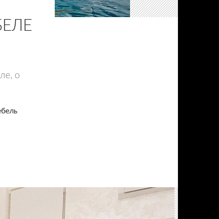
БЕЛЕ
ле, о
ебель