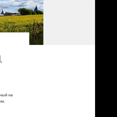
Д
ный на
ии.
для туристов