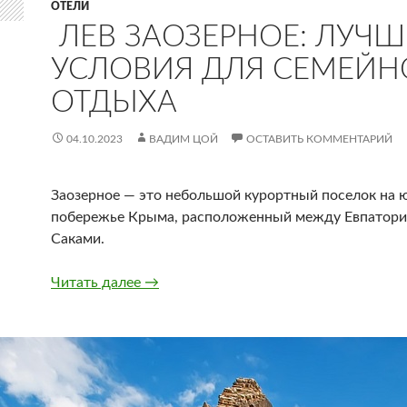
ОТЕЛИ
ЛЕВ ЗАОЗЕРНОЕ: ЛУЧ
УСЛОВИЯ ДЛЯ СЕМЕЙН
ОТДЫХА
04.10.2023
ВАДИМ ЦОЙ
ОСТАВИТЬ КОММЕНТАРИЙ
Заозерное — это небольшой курортный поселок на
побережье Крыма, расположенный между Евпатори
Саками.
Лев Заозерное: лучшие условия для с
Читать далее
→