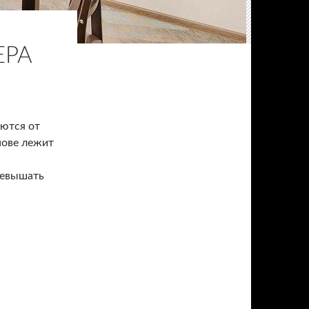
ЕРА
аются от
нове лежит
ревышать