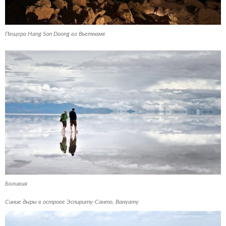
Пещера Hang Son Doong во Вьетнаме
Боливия
Синие дыры в острове Эспириту-Санто, Вануату