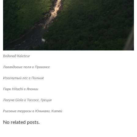
Водопад Kaieteur
Лавандовые поля в Провансе
Изогнутый лес в Польше
Парк Hitachi в Японии
Лагуна Giola в Тассосе, Греция
Рисовые террасы в Юньнани, Китай
No related posts.