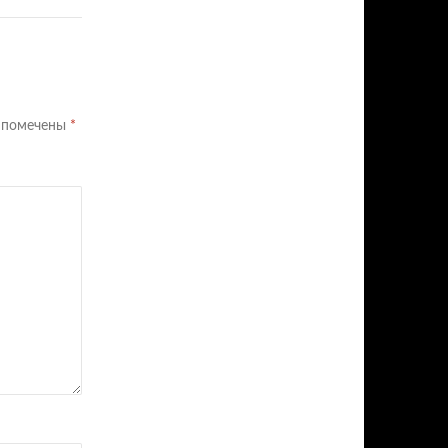
я помечены
*