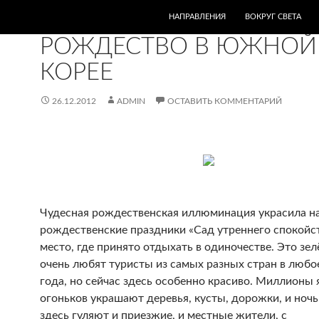
ПЕРЕЙТИ К СОДЕРЖИМОМУ
НАПРАВЛЕНИЯ
ВОКРУГ СВЕТА
АЗИЯ
,
КОРЕЯ
РОЖДЕСТВО В ЮЖНОЙ
КОРЕЕ
26.12.2012
ADMIN
ОСТАВИТЬ КОММЕНТАРИЙ
Чудесная рождественская иллюминация украсила н
рождественские праздники «Сад утреннего спокойст
место, где принято отдыхать в одиночестве.
Это зел
очень любят туристы из самых разных стран в любо
года, но сейчас здесь особенно красиво. Миллионы 
огоньков украшают деревья, кусты, дорожки, и ночь
здесь гуляют и приезжие, и местные жители, с