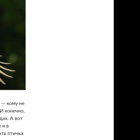
 — кому не
И конечно,
дах. А вот
 и в
эта птичка