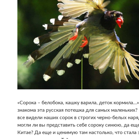
«Сорока – белобока, кашку варила, деток кормила…»
знакома эта русская потешка для самых маленьких? 
все видели наших сорок в строгих черно-белых наря
могли ли вы представить себе сороку синюю, да еще
Китае? Да еще и ценимую там настолько, что стала 