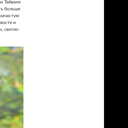
х Тайваня
ть больше
 зачастую
восте и
, светло-