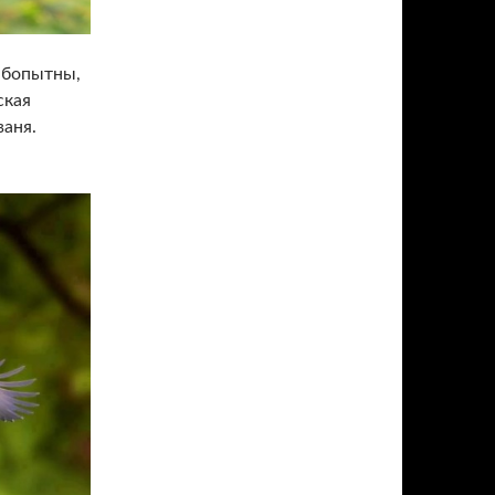
юбопытны,
ская
ваня.