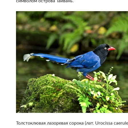
символом острова Тайвань.
Толстоклювая лазоревая сорока (лат. Urocissa caerule