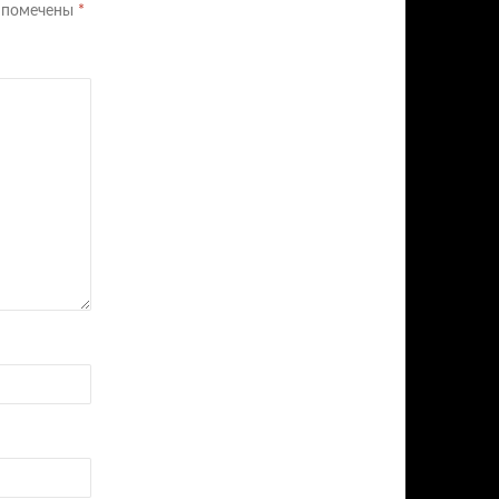
я помечены
*