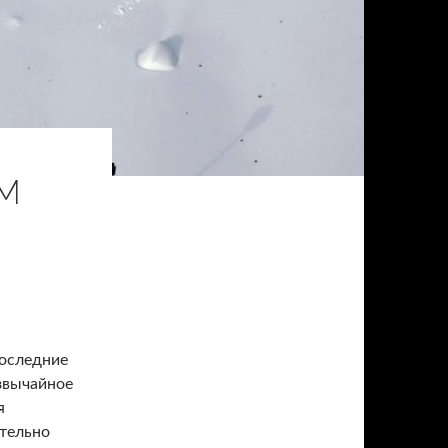
М
последние
езвычайное
я
ительно