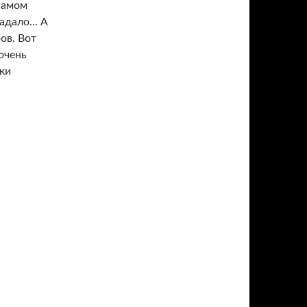
 самом
падало… А
ов. Вот
очень
ки