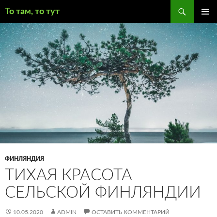
Поиск
То там, то тут
ПЕРЕЙТИ
ОСНОВ
К
МЕНЮ
СОДЕРЖИМОМУ
ФИНЛЯНДИЯ
ТИХАЯ КРАСОТА
СЕЛЬСКОЙ ФИНЛЯНДИИ
10.05.2020
ADMIN
ОСТАВИТЬ КОММЕНТАРИЙ