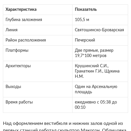
Характеристика
Показатель
Глубина заложения
105,5 м
Линия
Святошинско-Броварская
Район расположения
Печерский
Платформы
Две прямые, размер
19,7*100 метров
Архитекторы
Крушинский С.И.,
Гранаткин Г.И., Щукина
Н.М.
Выходы
Один на Арсенальную
площадь
Время работы
ежедневно с 05:38 до
00:10
Над оформлением вестибюля и нижних залов одной из
первых станций работал скульптор Макогон. Облицовка