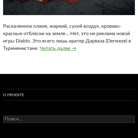
Раскаленное пламя, жаркий, сухой воздух, кроваво-
красные отблески на земле… Нет, это не реклама новой
игры Diablo. Это всего лишь кратер Дарваза (Derweze) в
Ворота в ад
Туркменистане.
Читать далее
→
О ПРОЕКТЕ
Найти: