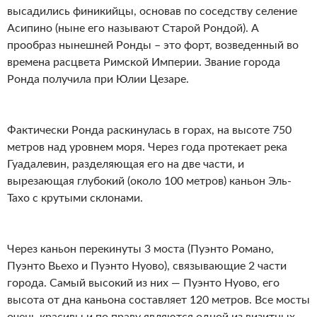
высадились финикийцы, основав по соседству селение
Асипино (ныне его называют Старой Рондой). А
прообраз нынешней Ронды – это форт, возведенный во
времена расцвета Римской Империи. Звание города
Ронда получила при Юлии Цезаре.
Фактически Ронда раскинулась в горах, на высоте 750
метров над уровнем моря. Через года протекает река
Гуадалевин, разделяющая его на две части, и
вырезающая глубокий (около 100 метров) каньон Эль-
Тахо с крутыми склонами.
Через каньон перекинуты 3 моста (Пуэнто Романо,
Пуэнто Вьехо и Пуэнто Нуово), связывающие 2 части
города. Самый высокий из них — Пуэнто Нуово, его
высота от дна каньона составляет 120 метров. Все мосты