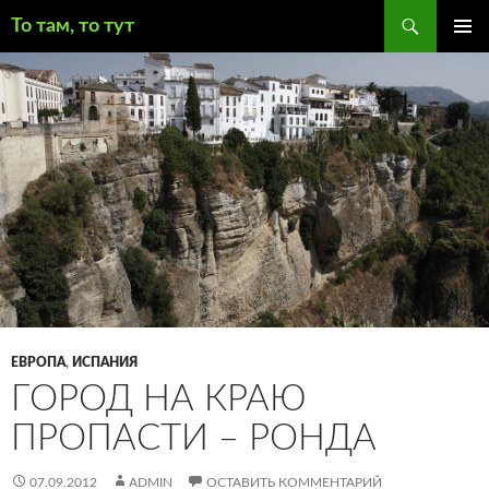
Поиск
То там, то тут
ПЕРЕЙТИ
ОСНОВ
К
МЕНЮ
СОДЕРЖИМОМУ
ЕВРОПА
,
ИСПАНИЯ
ГОРОД НА КРАЮ
ПРОПАСТИ – РОНДА
07.09.2012
ADMIN
ОСТАВИТЬ КОММЕНТАРИЙ