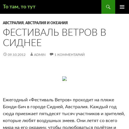
Поиск
То там, то тут
ПЕРЕЙТИ
ОСНОВ
К
МЕНЮ
АВСТРАЛИЯ
,
АВСТРАЛИЯ И ОКЕАНИЯ
СОДЕРЖИМОМУ
ФЕСТИВАЛЬ ВЕТРОВ В
СИДНЕЕ
09.10.2012
ADMIN
1 КОММЕНТАРИЙ
Ежегодный «Фестиваль Ветров» проходит на пляже
Бонди-Бич в городе Сидней, Австралия. Каждый год
сюда приезжает пятьдесят тысяч участников и зрителей,
которые любят воздушных змеев.
Они летят со всего
мира на его окраину, чтобы полюбоваться полётом и