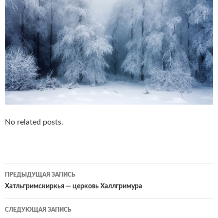
No related posts.
Навигация
ПРЕДЫДУЩАЯ ЗАПИСЬ
по
Хатльгримскиркья — церковь Халлгримура
записям
СЛЕДУЮЩАЯ ЗАПИСЬ