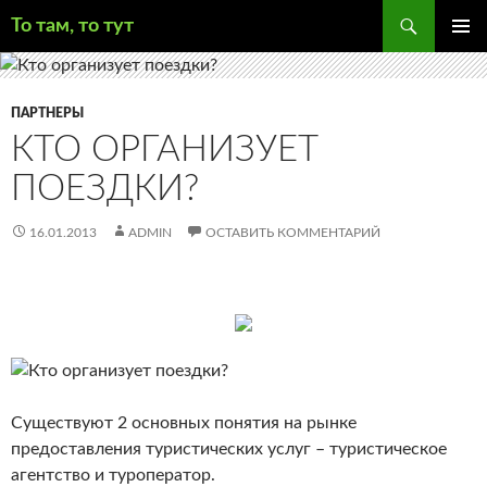
Поиск
То там, то тут
ПЕРЕЙТИ
ОСНОВ
К
МЕНЮ
СОДЕРЖИМОМУ
ПАРТНЕРЫ
КТО ОРГАНИЗУЕТ
ПОЕЗДКИ?
16.01.2013
ADMIN
ОСТАВИТЬ КОММЕНТАРИЙ
Существуют 2 основных понятия на рынке
предоставления туристических услуг – туристическое
агентство и туроператор.