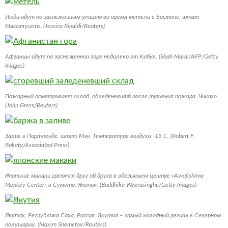
Люди идут по заснеженным улицам во время метели в Бостоне, штат
Массачусетс. (Jessica Rinaldi/Reuters)
Афганцы идут по заснеженной горе недалеко от Кабул. (Shah Marai/AFP/Getty
Images)
Пожарный осматривает склад, обледеневший после тушения пожара. Чикаго.
(John Gress/Reuters)
Залив в Портленде, штат Мэн. Температуре воздуха -15 С. (Robert F.
Bukaty/Associated Press)
Японские макаки греются друг об друга в обезьяньем центре «Awajishima
Monkey Center» в Сумото, Япония. (Buddhika Weerasinghe/Getty Images)
Якутск, Республика Саха, Россия. Якутия – самый холодный регион в Северном
полушарии. (Maxim Shemetov/Reuters)