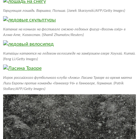
Гарцующая лошадь. Варшава, Польша. (Janek Skarzynski/AFP/Getty Images)
Катание на коньках на фестивале снежно-ледовых фигур «Восемь озёр» в
Алма-Ате, Казахстан. (Shamil Zhumatov/Reuters)
Китайцы катаются на ледовом велосипеде на замёрзшем озере Хоухай. Китай.
(Feng Li/Getty Images)
Игрок российского футбольного клуба «Анжи» Ласина Траоре во время матча
Лиги Европы против команды «Ганновер 96» в Ганновере, Германия. (Patrik
Stollarz/AFP/Getty Images)