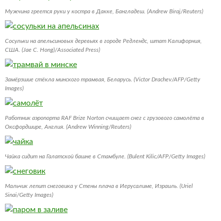
Мужчина греется руки у костра в Дакке, Бангладеш. (Andrew Biraj/Reuters)
Сосульки на апельсиновых деревьях в городе Редлендс, штат Калифорния,
США. (Jae C. Hong)/Associated Press)
Замёрзшие стёкла минского трамвая, Беларусь. (Victor Drachev/AFP/Getty
Images)
Работник аэропорта RAF Brize Norton счищает снег с грузового самолёта в
Оксфордшире, Англия. (Andrew Winning/Reuters)
Чайка сидит на Галатской башне в Стамбуле. (Bulent Kilic/AFP/Getty Images)
Мальчик лепит снеговика у Стены плача в Иерусалиме, Израиль. (Uriel
Sinai/Getty Images)