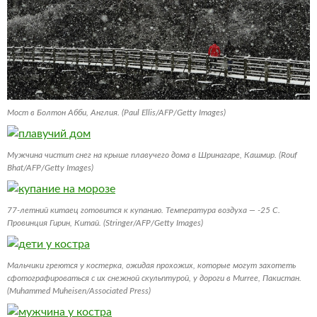
Мост в Болтон Абби, Англия. (Paul Ellis/AFP/Getty Images)
Мужчина чистит снег на крыше плавучего дома в Шринагаре, Кашмир. (Rouf
Bhat/AFP/Getty Images)
77-летний китаец готовится к купанию. Температура воздуха — -25 С.
Провинция Гирин, Китай. (Stringer/AFP/Getty Images)
Мальчики греются у костерка, ожидая прохожих, которые могут захотеть
сфотографироваться с их снежной скульптурой, у дороги в Murree, Пакистан.
(Muhammed Muheisen/Associated Press)