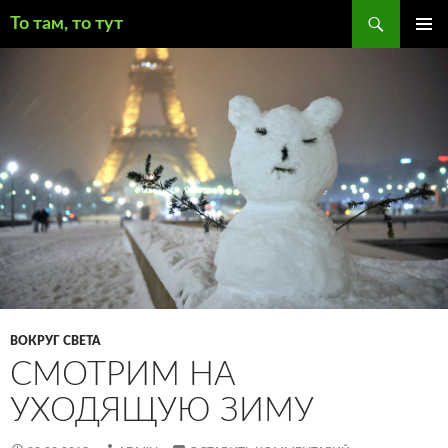
Поиск
То там, то тут
ПЕРЕЙТИ
ОСНОВ
К
МЕНЮ
СОДЕРЖИМОМУ
ВОКРУГ СВЕТА
СМОТРИМ НА
УХОДЯЩУЮ ЗИМУ