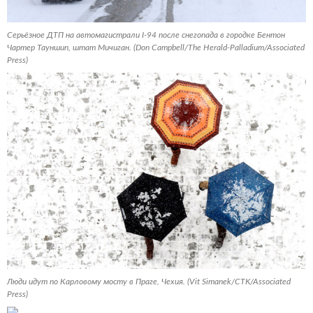
Серьёзное ДТП на автомагистрали I-94 после снегопада в городке Бентон
Чартер Тауншип, штат Мичиган. (Don Campbell/The Herald-Palladium/Associated
Press)
Люди идут по Карловому мосту в Праге, Чехия. (Vit Simanek/CTK/Associated
Press)