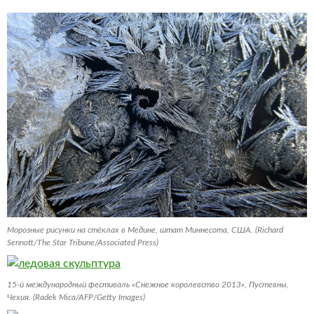
Морозные рисунки на стёклах в Медине, штат Миннесота, США. (Richard
Sennott/The Star Tribune/Associated Press)
15-й международный фестиваль «Снежное королевство 2013», Пустевны,
Чехия. (Radek Mica/AFP/Getty Images)