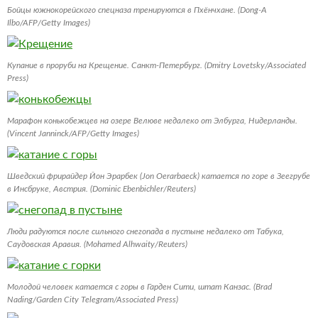
Бойцы южнокорейского спецназа тренируются в Пхёнчхане. (Dong-A
Ilbo/AFP/Getty Images)
Купание в проруби на Крещение. Санкт-Петербург. (Dmitry Lovetsky/Associated
Press)
Марафон конькобежцев на озере Велюве недалеко от Элбурга, Нидерланды.
(Vincent Janninck/AFP/Getty Images)
Шведский фрирайдер Йон Эрарбек (Jon Oerarbaeck) катается по горе в Зеегрубе
в Инсбруке, Австрия. (Dominic Ebenbichler/Reuters)
Люди радуются после сильного снегопада в пустыне недалеко от Табука,
Саудовская Аравия. (Mohamed Alhwaity/Reuters)
Молодой человек катается с горы в Гарден Сити, штат Канзас. (Brad
Nading/Garden City Telegram/Associated Press)