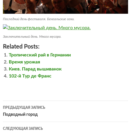
Последний день фестиваля. Бенгальские огни.
Заключительный день. Много мусора.
Related Posts:
Тропический рай в Германии
Время урожая
Киев. Парад вышиванок
102-й Тур де Франс
Навигация
ПРЕДЫДУЩАЯ ЗАПИСЬ
по
Подводный город
записям
СЛЕДУЮЩАЯ ЗАПИСЬ