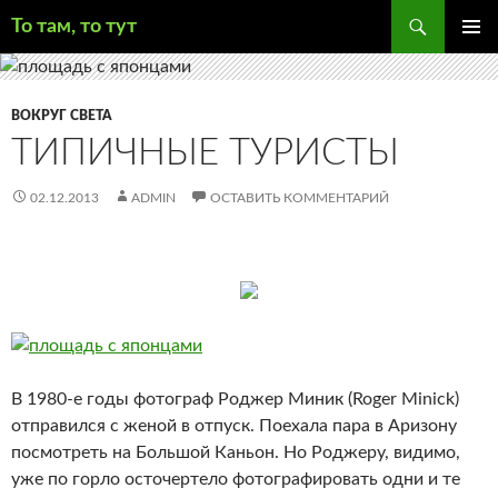
Поиск
То там, то тут
ПЕРЕЙТИ
ОСНОВ
К
МЕНЮ
СОДЕРЖИМОМУ
ВОКРУГ СВЕТА
ТИПИЧНЫЕ ТУРИСТЫ
02.12.2013
ADMIN
ОСТАВИТЬ КОММЕНТАРИЙ
В 1980-е годы фотограф Роджер Миник (Roger Minick)
отправился с женой в отпуск. Поехала пара в Аризону
посмотреть на Большой Каньон. Но Роджеру, видимо,
уже по горло осточертело фотографировать одни и те