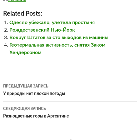
Related Posts:
Одеяло убежало, улетела простыня
Рождественский Нью-Йорк
Вокруг Штатов за сто выходов из машины
Геотермальная активность, снятая Заком
Хендерсоном
Навигация
ПРЕДЫДУЩАЯ ЗАПИСЬ
по
У природы нет плохой погоды
записям
СЛЕДУЮЩАЯ ЗАПИСЬ
Разноцветные горы в Аргентине