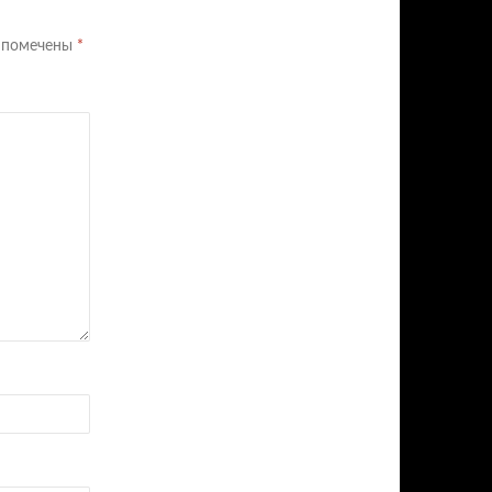
я помечены
*