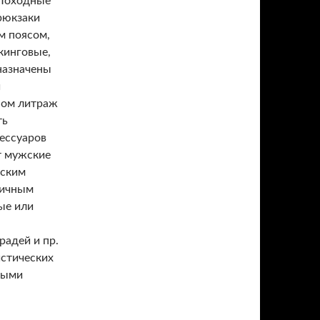
 Походные
рюкзаки
м поясом,
кинговые,
назначены
и
ном литраж
ть
ессуаров
т мужские
дским
тичным
ые или
радей и пр.
стических
ными