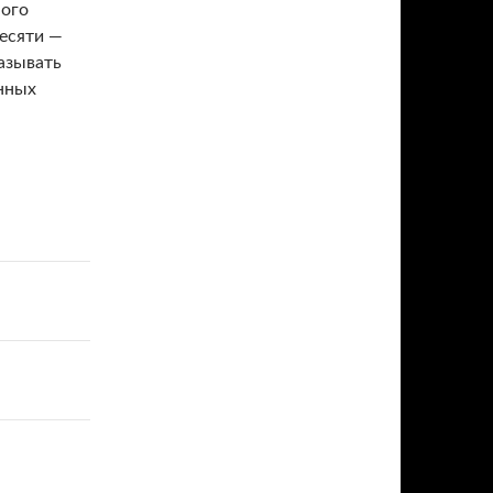
ного
десяти —
азывать
нных