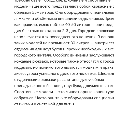
треккинговые, городские, школьные и спортивные.
модели чаще всего представляют собой каркасные 
объемом 55+ литров. Они оборудованы специальны
лямками и объёмными внешними отделениями. Трек
как правило, имеют объем 40-50 литров — они пред
для быстрых походов на 2-3 дня. Городские рюкзак
используются для повседневного ношения. В основ
таких моделей не превышает 30 литров — внутри ес
отделения для ноутбуков и прочих необходимых акс
городского жителя. Особого внимания заслуживаю
кожаные рюкзаки, которые также относятся к горо
моделям, но помимо того являются модным и прак
аксессуаром успешного делового человека. Школьн
студенческие рюкзаки рассчитаны для учебных
принадлежностей — книг, ноутбука, документов, тет
Спортивные модели — это миниатюрные копии тури
собратьев. Часто они также оборудованы специаль
стяжками и системой для питья.