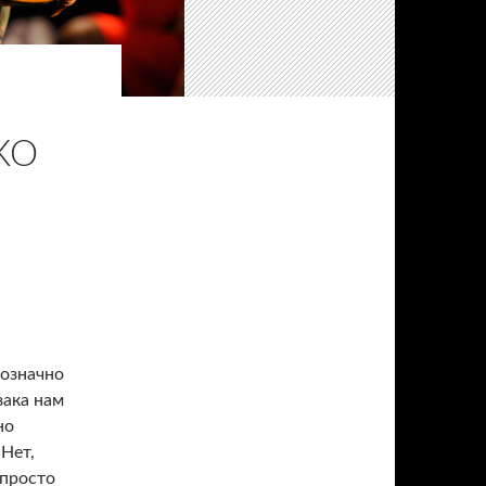
КО
нозначно
зака нам
но
Нет,
 просто