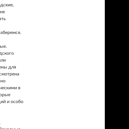
дские,
 не
ать
азберемся.
ые.
дского
или
ены для
усмотрена
рно
ческими в
торые
ий и особо
,