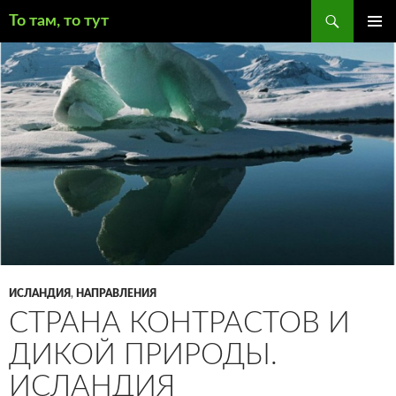
Поиск
То там, то тут
ПЕРЕЙТИ
ОСНОВ
К
МЕНЮ
СОДЕРЖИМОМУ
ИСЛАНДИЯ
,
НАПРАВЛЕНИЯ
СТРАНА КОНТРАСТОВ И
ДИКОЙ ПРИРОДЫ.
ИСЛАНДИЯ