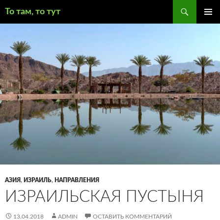
Поиск
То там, то тут
ПЕРЕЙТИ
ОСНОВ
К
МЕНЮ
СОДЕРЖИМОМУ
АЗИЯ
,
ИЗРАИЛЬ
,
НАПРАВЛЕНИЯ
ИЗРАИЛЬСКАЯ ПУСТЫНЯ
13.04.2018
ADMIN
ОСТАВИТЬ КОММЕНТАРИЙ