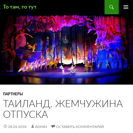
Поиск
То там, то тут
ПЕРЕЙТИ
ОСНОВ
К
МЕНЮ
СОДЕРЖИМОМУ
ПАРТНЕРЫ
ТАИЛАНД. ЖЕМЧУЖИНА
ОТПУСКА
28.04.2018
ADMIN
ОСТАВИТЬ КОММЕНТАРИЙ