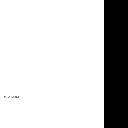
я помечены
*