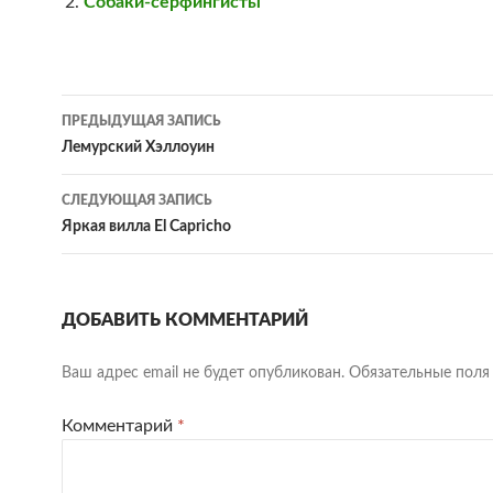
Собаки-серфингисты
Навигация
ПРЕДЫДУЩАЯ ЗАПИСЬ
по
Лемурский Хэллоуин
записям
СЛЕДУЮЩАЯ ЗАПИСЬ
Яркая вилла El Capricho
ДОБАВИТЬ КОММЕНТАРИЙ
Ваш адрес email не будет опубликован.
Обязательные пол
Комментарий
*