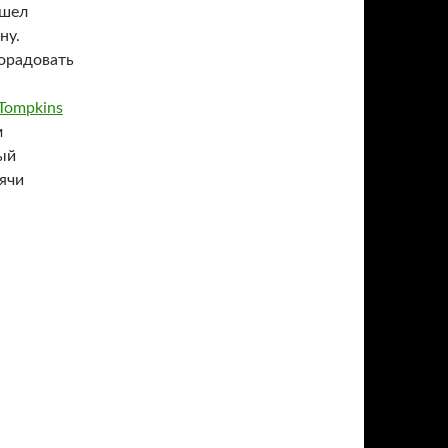
ошел
ну.
порадовать
Tompkins
м
ый
ячи