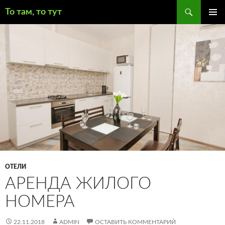
Поиск
То там, то тут
ПЕРЕЙТИ
ОСНОВ
К
МЕНЮ
СОДЕРЖИМОМУ
ОТЕЛИ
АРЕНДА ЖИЛОГО
НОМЕРА
22.11.2018
ADMIN
ОСТАВИТЬ КОММЕНТАРИЙ