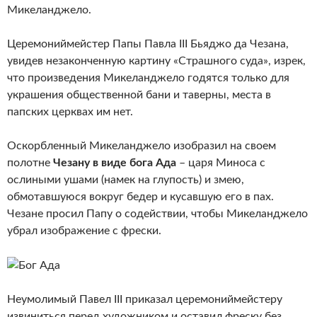
Микеланджело.
Церемониймейстер Папы Павла III Бьяджо да Чезана,
увидев незаконченную картину «Страшного суда», изрек,
что произведения Микеланджело годятся только для
украшения общественной бани и таверны, места в
папских церквах им нет.
Оскорбленный Микеланджело изобразил на своем
полотне
Чезану в виде бога Ада
– царя Миноса с
ослиными ушами (намек на глупость) и змею,
обмотавшуюся вокруг бедер и кусавшую его в пах.
Чезане просил Папу о содействии, чтобы Микеланджело
убрал изображение с фрески.
Неумолимый Павел III приказал церемониймейстеру
извиниться перед художником и оставил фреску без