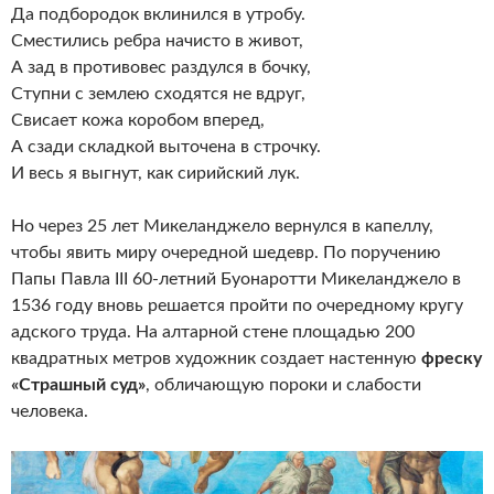
Да подбородок вклинился в утробу.
Сместились ребра начисто в живот,
А зад в противовес раздулся в бочку,
Ступни с землею сходятся не вдруг,
Свисает кожа коробом вперед,
А сзади складкой выточена в строчку.
И весь я выгнут, как сирийский лук.
Но через 25 лет Микеланджело вернулся в капеллу,
чтобы явить миру очередной шедевр. По поручению
Папы Павла III 60-летний Буонаротти Микеланджело в
1536 году вновь решается пройти по очередному кругу
адского труда. На алтарной стене площадью 200
квадратных метров художник создает настенную
фреску
«Страшный суд»
, обличающую пороки и слабости
человека.