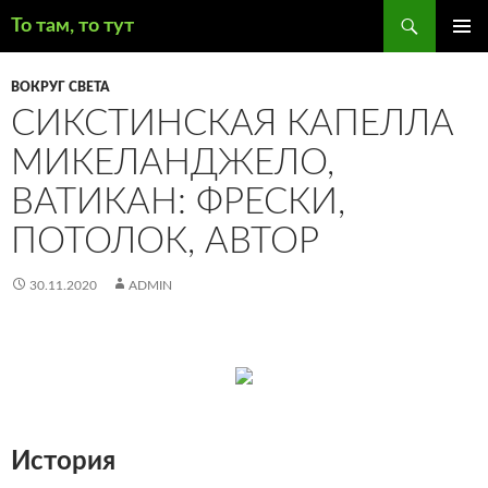
Поиск
То там, то тут
ПЕРЕЙТИ
ОСНОВ
К
МЕНЮ
ВОКРУГ СВЕТА
СОДЕРЖИМОМУ
СИКСТИНСКАЯ КАПЕЛЛА
МИКЕЛАНДЖЕЛО,
ВАТИКАН: ФРЕСКИ,
ПОТОЛОК, АВТОР
30.11.2020
ADMIN
История