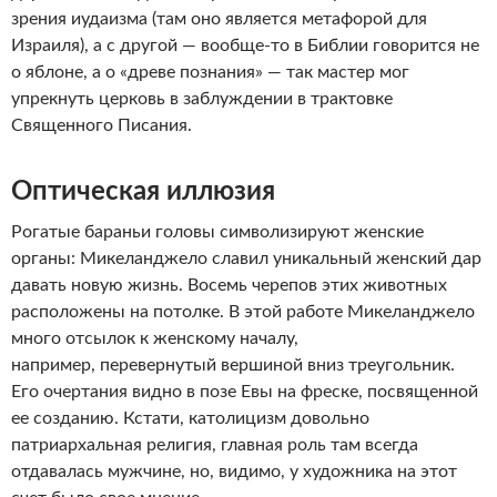
зрения иудаизма (там оно является метафорой для
Израиля), а с другой — вообще-то в Библии говорится не
о яблоне, а о «древе познания» — так мастер мог
упрекнуть церковь в заблуждении в трактовке
Священного Писания.
Оптическая иллюзия
Рогатые бараньи головы символизируют женские
органы: Микеланджело славил уникальный женский дар
давать новую жизнь. Восемь черепов этих животных
расположены на потолке. В этой работе Микеланджело
много отсылок к женскому началу,
например, перевернутый вершиной вниз треугольник.
Его очертания видно в позе Евы на фреске, посвященной
ее созданию. Кстати, католицизм довольно
патриархальная религия, главная роль там всегда
отдавалась мужчине, но, видимо, у художника на этот