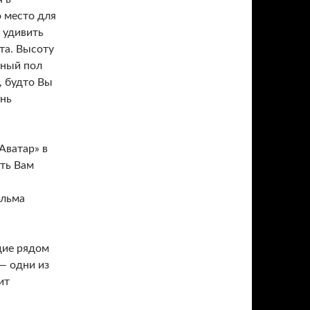
 место для
 удивить
та. Высоту
чный пол
, будто Вы
ень
Аватар» в
ть Вам
ильма
щие рядом
— одни из
ит