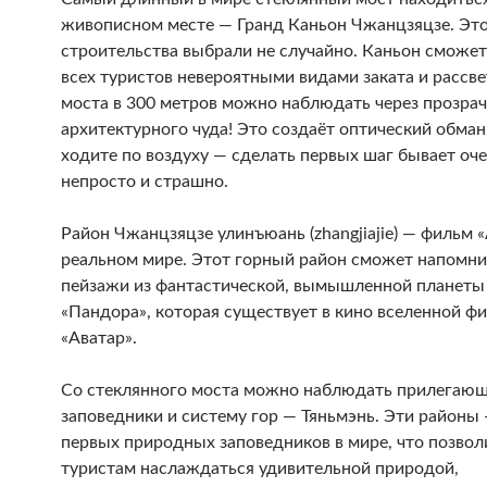
живописном месте — Гранд Каньон Чжанцзяцзе. Это
строительства выбрали не случайно. Каньон сможет
всех туристов невероятными видами заката и рассве
моста в 300 метров можно наблюдать через прозра
архитектурного чуда! Это создаёт оптический обман
ходите по воздуху — сделать первых шаг бывает оч
непросто и страшно.
Район Чжанцзяцзе улинъюань (zhangjiajie) — фильм «
реальном мире. Этот горный район сможет напомни
пейзажи из фантастической, вымышленной планеты
«Пандора», которая существует в кино вселенной ф
«Аватар».
Со стеклянного моста можно наблюдать прилегаю
заповедники и систему гор — Тяньмэнь. Эти районы 
первых природных заповедников в мире, что позвол
туристам наслаждаться удивительной природой,