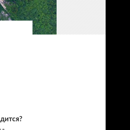
одится?
 в