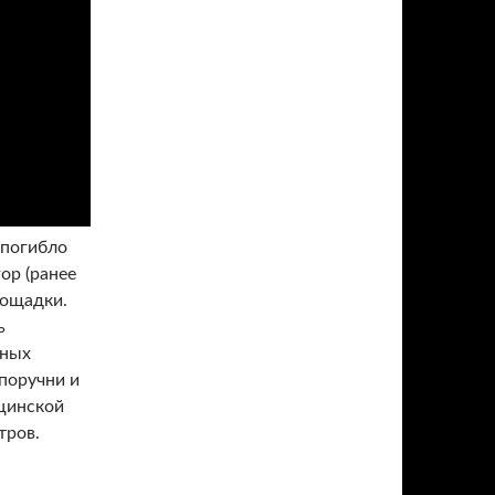
 погибло
ор (ранее
лощадки.
ь
ьных
поручни и
ицинской
тров.