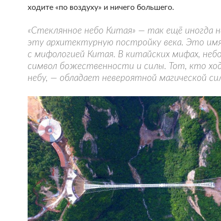
ходите «по воздуху» и ничего большего.
«Стеклянное небо Китая» — так ещё иногда 
эту архитектурную постройку века. Это имя
с мифологией Китая. В китайских мифах, неб
символ божественности и силы. Тот, кто хо
небу, — обладает невероятной магической си