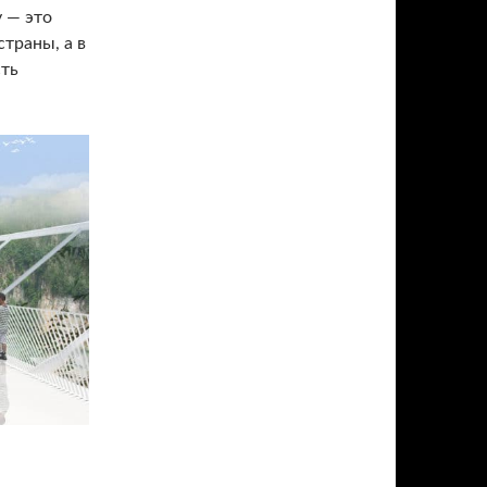
 — это
траны, а в
сть