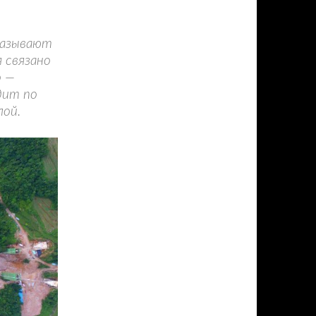
называют
 связано
о —
дит по
лой.