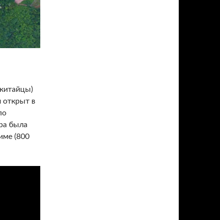
 китайцы)
л открыт в
по
ра была
име (800