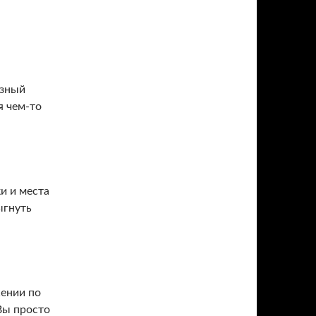
азный
я чем-то
и и места
ыгнуть
жении по
Вы просто