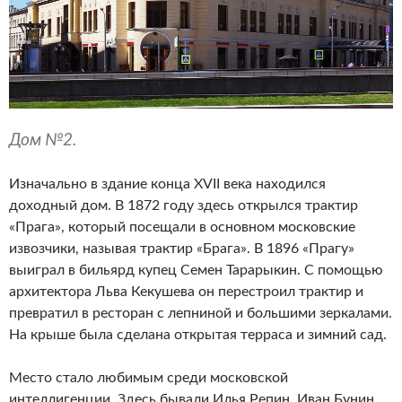
Дом №2.
Изначально в здание конца XVII века находился
доходный дом. В 1872 году здесь открылся трактир
«Прага», который посещали в основном московские
извозчики, называя трактир «Брага». В 1896 «Прагу»
выиграл в бильярд купец Семен Тарарыкин. С помощью
архитектора Льва Кекушева он перестроил трактир и
превратил в ресторан с лепниной и большими зеркалами.
На крыше была сделана открытая терраса и зимний сад.
Место стало любимым среди московской
интеллигенции. Здесь бывали Илья Репин, Иван Бунин,