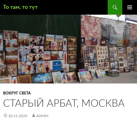
Поиск
То там, то тут
ПЕРЕЙТИ
ОСНОВ
К
МЕНЮ
СОДЕРЖИМОМУ
ВОКРУГ СВЕТА
СТАРЫЙ АРБАТ, МОСКВА
30.11.2020
ADMIN