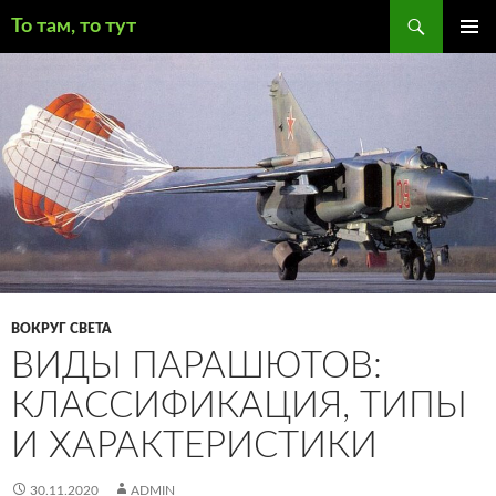
Поиск
То там, то тут
ПЕРЕЙТИ
ОСНОВ
К
МЕНЮ
СОДЕРЖИМОМУ
ВОКРУГ СВЕТА
ВИДЫ ПАРАШЮТОВ:
КЛАССИФИКАЦИЯ, ТИПЫ
И ХАРАКТЕРИСТИКИ
30.11.2020
ADMIN