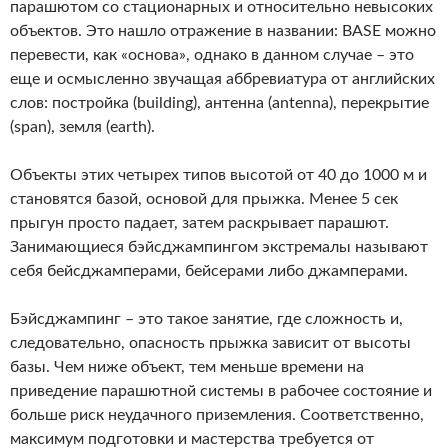
парашютом со стационарных и относительно невысоких
объектов. Это нашло отражение в названии: BASE можно
перевести, как «основа», однако в данном случае – это
еще и осмысленно звучащая аббревиатура от английских
слов: постройка (building), антенна (antenna), перекрытие
(span), земля (earth).
Объекты этих четырех типов высотой от 40 до 1000 м и
становятся базой, основой для прыжка. Менее 5 сек
прыгун просто падает, затем раскрывает парашют.
Занимающиеся бэйсджампингом экстремалы называют
себя бейсджамперами, бейсерами либо джамперами.
Бэйсджампинг – это такое занятие, где сложность и,
следовательно, опасность прыжка зависит от высоты
базы. Чем ниже объект, тем меньше времени на
приведение парашютной системы в рабочее состояние и
больше риск неудачного приземления. Соответственно,
максимум подготовки и мастерства требуется от