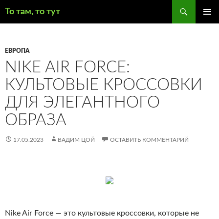
Поиск
То там, то тут
ПЕРЕЙТИ
ОСНОВ
К
МЕНЮ
СОДЕРЖИМОМУ
ЕВРОПА
NIKE AIR FORCE:
КУЛЬТОВЫЕ КРОССОВКИ
ДЛЯ ЭЛЕГАНТНОГО
ОБРАЗА
17.05.2023
ВАДИМ ЦОЙ
ОСТАВИТЬ КОММЕНТАРИЙ
Nike Air Force — это культовые кроссовки, которые не