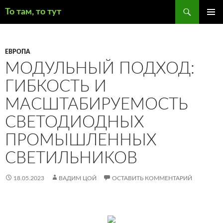
Поиск
То там, то тут
ПЕРЕЙТИ
ОСНОВ
К
МЕНЮ
СОДЕРЖИМОМУ
ЕВРОПА
МОДУЛЬНЫЙ ПОДХОД:
ГИБКОСТЬ И
МАСШТАБИРУЕМОСТЬ
СВЕТОДИОДНЫХ
ПРОМЫШЛЕННЫХ
СВЕТИЛЬНИКОВ
18.05.2023
ВАДИМ ЦОЙ
ОСТАВИТЬ КОММЕНТАРИЙ