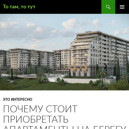
Поиск
То там, то тут
ПЕРЕЙТИ
ОСНОВ
К
МЕНЮ
СОДЕРЖИМОМУ
ЭТО ИНТЕРЕСНО
ПОЧЕМУ СТОИТ
ПРИОБРЕТАТЬ