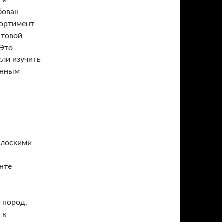
 и
бован
сортимент
птовой
 Это
сли изучить
анным
плоскими
нте
 пород,
 к