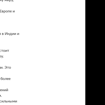
му миру,
Европе и
я в Индии и
стоит
у.
и. Это
 более
щений
.
с сильными