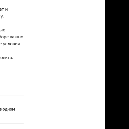
ет и
у.
ные
боре важно
е условия
оекта.
 в одном