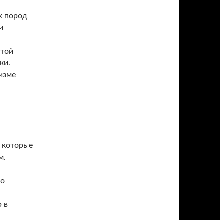
х пород,
и
стой
ки.
изме
, которые
м.
то
 в