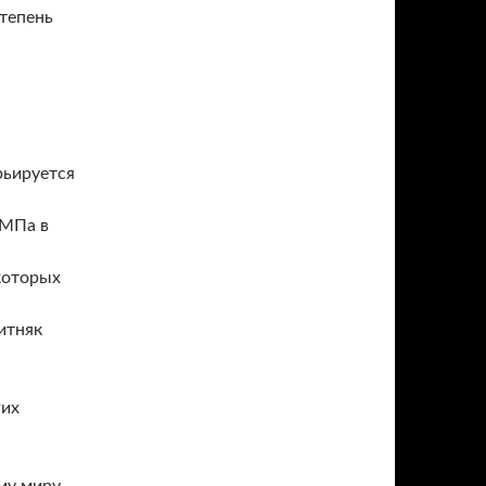
тепень
рьируется
 МПа в
которых
итняк
гих