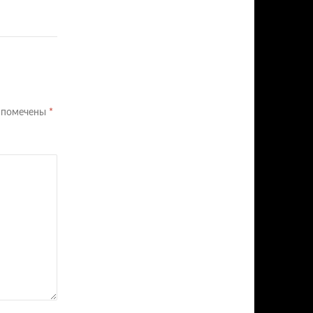
я помечены
*