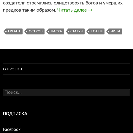
создатели стремились олицетворять богов и умерших
Какие загадки храни
предков таким образом.
Читать далее
→
ГИГАНТ
ОСТРОВ
ПАСХА
СТАТУЯ
ТОТЕМ
ЧИЛИ
О ПРОЕКТЕ
Найти:
ПОДПИСКА
Facebook