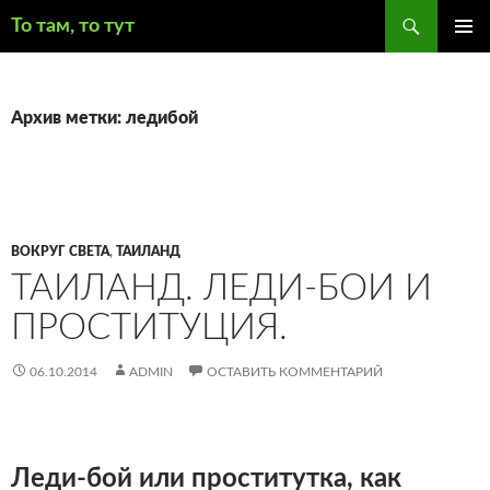
Поиск
То там, то тут
ПЕРЕЙТИ
ОСНОВ
К
МЕНЮ
СОДЕРЖИМОМУ
Архив метки: ледибой
ВОКРУГ СВЕТА
,
ТАИЛАНД
ТАИЛАНД. ЛЕДИ-БОИ И
ПРОСТИТУЦИЯ.
06.10.2014
ADMIN
ОСТАВИТЬ КОММЕНТАРИЙ
Леди-бой или проститутка, как