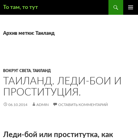
Поиск
То там, то тут
ПЕРЕЙТИ
ОСНОВ
К
МЕНЮ
СОДЕРЖИМОМУ
Архив метки: Таиланд
ВОКРУГ СВЕТА
,
ТАИЛАНД
ТАИЛАНД. ЛЕДИ-БОИ И
ПРОСТИТУЦИЯ.
06.10.2014
ADMIN
ОСТАВИТЬ КОММЕНТАРИЙ
Леди-бой или проститутка, как