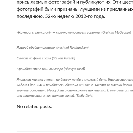
присылаемых фотографий и публикуют их. Эти шес
фотографий были признаны лучшими из присланных
последнюю, 52-ю неделю 2012-го года.
«Круто я спрятался?» — мрачно вопрошает горилла. (Graham McGeorge)
Ястреб обедает мышью. (Michael Rowlandson)
Салют на фоне грозы (Steven Valenti)
Крокодильчик в ночном озере (Bhavya Joshi)
Японская макака гуляет по берегу пруда в снежный день. Это место на
«Адская долина» и находится недалеко от Токио. Местные макаки давно
горячие источники Игокудани и отмокают в них часами. В отличие от л
они занимаются этим только зимой. (Emily Dahl)
No related posts.