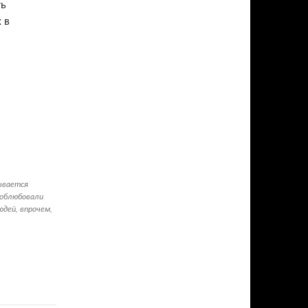
ть
 в
зывается
 облюбовали
юдей, впрочем,