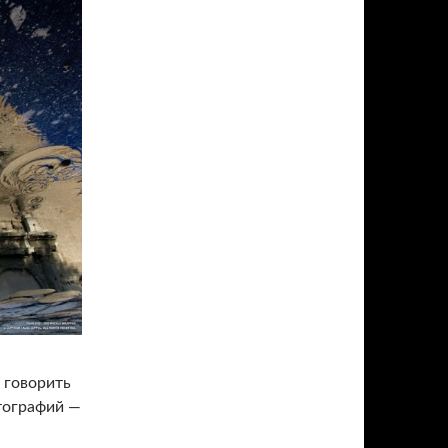
 говорить
тографий —