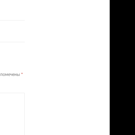
я помечены
*