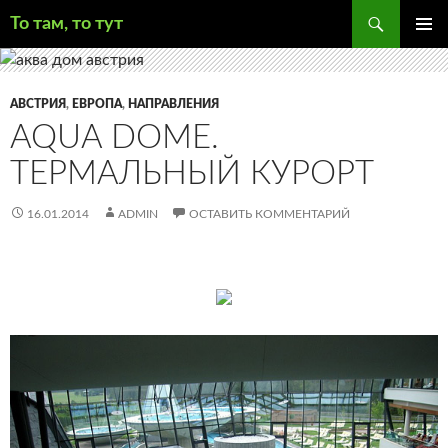
Поиск
То там, то тут
ПЕРЕЙТИ
ОСНОВ
К
МЕНЮ
СОДЕРЖИМОМУ
АВСТРИЯ
,
ЕВРОПА
,
НАПРАВЛЕНИЯ
AQUA DOME.
ТЕРМАЛЬНЫЙ КУРОРТ
16.01.2014
ADMIN
ОСТАВИТЬ КОММЕНТАРИЙ