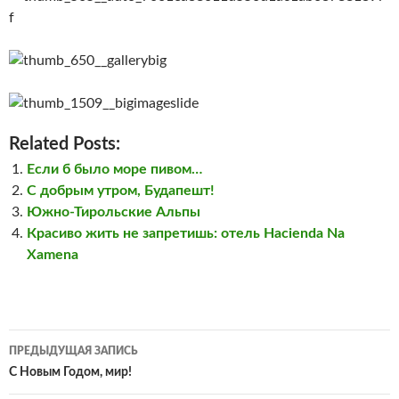
Related Posts:
Если б было море пивом…
С добрым утром, Будапешт!
Южно-Тирольские Альпы
Красиво жить не запретишь: отель Hacienda Na
Xamena
Навигация
ПРЕДЫДУЩАЯ ЗАПИСЬ
по
С Новым Годом, мир!