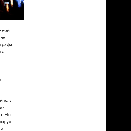
ожной
 не
графа,
го
в
й как
и/
о. Но
нируя
си