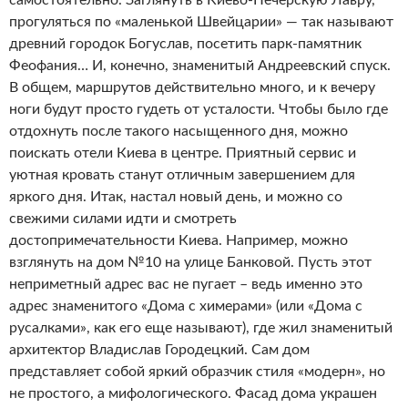
самостоятельно. Заглянуть в Киево-Печерскую Лавру,
прогуляться по «маленькой Швейцарии» — так называют
древний городок Богуслав, посетить парк-памятник
Феофания… И, конечно, знаменитый Андреевский спуск.
В общем, маршрутов действительно много, и к вечеру
ноги будут просто гудеть от усталости. Чтобы было где
отдохнуть после такого насыщенного дня, можно
поискать отели Киева в центре. Приятный сервис и
уютная кровать станут отличным завершением для
яркого дня. Итак, настал новый день, и можно со
свежими силами идти и смотреть
достопримечательности Киева. Например, можно
взглянуть на дом №10 на улице Банковой. Пусть этот
неприметный адрес вас не пугает – ведь именно это
адрес знаменитого «Дома с химерами» (или «Дома с
русалками», как его еще называют), где жил знаменитый
архитектор Владислав Городецкий. Сам дом
представляет собой яркий образчик стиля «модерн», но
не простого, а мифологического. Фасад дома украшен