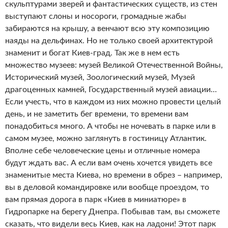
скульптурами зверей и фантастических существ, из стен
выступают слоны и носороги, громадные жабы
забираются на крышу, а венчают всю эту композицию
наяды на дельфинах. Но не только своей архитектурой
знаменит и богат Киев-град. Так же в нем есть
множество музеев: музей Великой Отечественной Войны,
Исторический музей, Зоологический музей, Музей
драгоценных камней, Государственный музей авиации…
Если учесть, что в каждом из них можно провести целый
день, и не заметить бег времени, то времени вам
понадобиться много. А чтобы не ночевать в парке или в
самом музее, можно заглянуть в гостиницу Атлантик.
Вполне себе человеческие цены и отличные номера
будут ждать вас. А если вам очень хочется увидеть все
знаменитые места Киева, но времени в обрез – например,
вы в деловой командировке или вообще проездом, то
вам прямая дорога в парк «Киев в миниатюре» в
Гидропарке на берегу Днепра. Побывав там, вы сможете
сказать, что видели весь Киев, как на ладони! Этот парк