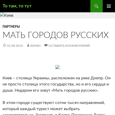
Поиск
То там, то тут
ПЕРЕЙТИ
ОСНОВ
К
МЕНЮ
СОДЕРЖИМОМУ
ПАРТНЕРЫ
МАТЬ ГОРОДОВ РУССКИХ
21.08.2014
ADMIN
ОСТАВИТЬ КОММЕНТАРИЙ
Киев – столица Украины, расположен на реке Днепр. Он
не просто столица этого государства, но и его сердце и
душа. Недаром его зовут «Мать городов русских».
В этом городе существуют сотни тысяч направлений,
который каждый турист может выбрать