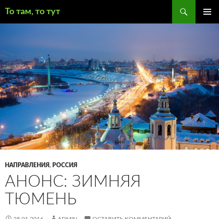
Поиск
То там, то тут
ПЕРЕЙТИ
ОСНОВ
К
МЕНЮ
СОДЕРЖИМОМУ
НАПРАВЛЕНИЯ
,
РОССИЯ
АНОНС: ЗИМНЯЯ
ТЮМЕНЬ