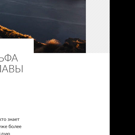
ЬФА
ЛАВЫ
кто знает
уже более
аждую