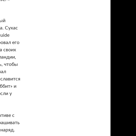
рый
а. Сухас
uide
ровал его
а своих
ландии,
ь, чтобы
вал
 славится
ббит» и
сли у
тиве с
прашивать
 наряд.