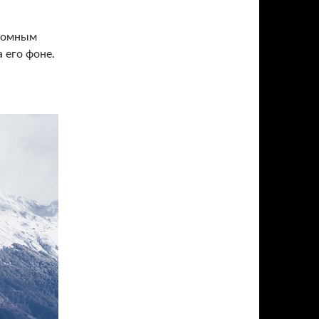
громным
 его фоне.