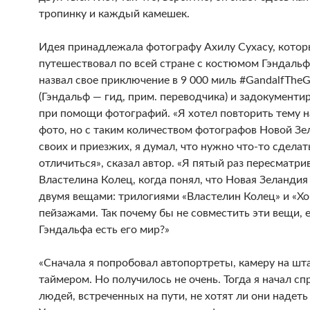
тропинку и каждый камешек.
Идея принадлежала фотографу Ахилу Сухасу, кото
путешествовал по всей стране с костюмом Гэндальф
назвал свое приключение в 9 000 миль #GandalfTheG
(Гэндальф — гид, прим. переводчика) и задокументи
при помощи фотографий. «Я хотел повторить тему н
фото, но с таким количеством фотографов Новой Зе
своих и приезжих, я думал, что нужно что-то сделат
отличиться», сказал автор. «Я пятый раз пересматри
Властелина Колец, когда понял, что Новая Зеландия
двумя вещами: трилогиями «Властелин Колец» и «Хо
пейзажами. Так почему бы не совместить эти вещи, е
Гэндальфа есть его мир?»
«Сначала я попробовал автопортреты, камеру на шта
таймером. Но получилось не очень. Тогда я начал с
людей, встреченных на пути, не хотят ли они надеть