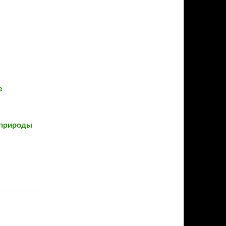
е
 природы