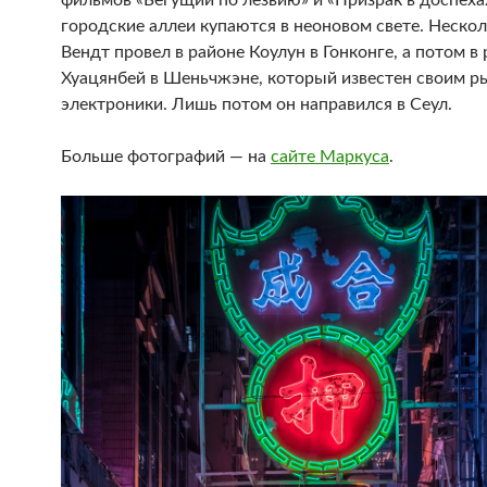
фильмов «Бегущий по лезвию» и «Призрак в доспехах
городские аллеи купаются в неоновом свете. Неско
Вендт провел в районе Коулун в Гонконге, а потом в
Хуацянбей в Шеньчжэне, который известен своим 
электроники. Лишь потом он направился в Сеул.
Больше фотографий — на
сайте Маркуса
.