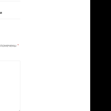
ни
я помечены
*