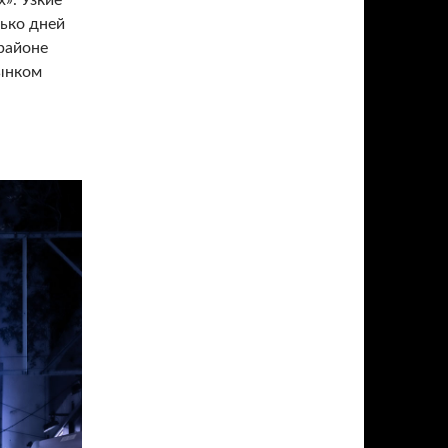
». Узкие
лько дней
 районе
рынком