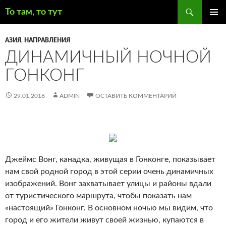
Поиск
То там, то тут
ПЕРЕЙТИ
ОСНОВ
К
МЕНЮ
АЗИЯ
,
НАПРАВЛЕНИЯ
СОДЕРЖИМОМУ
ДИНАМИЧНЫЙ НОЧНОЙ
ГОНКОНГ
29.01.2018
ADMIN
ОСТАВИТЬ КОММЕНТАРИЙ
Джеймс Вонг, канадка, живущая в Гонконге, показывает
нам свой родной город в этой серии очень динамичных
изображений. Вонг захватывает улицы и районы вдали
от туристического маршрута, чтобы показать нам
«настоящий» Гонконг. В основном ночью мы видим, что
город и его жители живут своей жизнью, купаются в