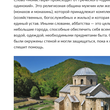
Слово «монастырь» происходит от греческого «один
одинокий». Это религиозная община мужчин или ж
(монахов и монахинь), которой принадлежат компле
(хозяйственных, богослужебных и жилых) и которая
единый устав. Иными словами, аббатства — это цел
небольшие города, способные обеспечить себя всем:
водой, одеждой, необходимыми предметами быта. 
были окружены стеной и могли защищаться, пока к
спешит помощь.