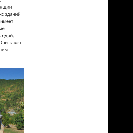
,
енщин
кс зданий
 имеет
ые
 едой,
Они также
 ним