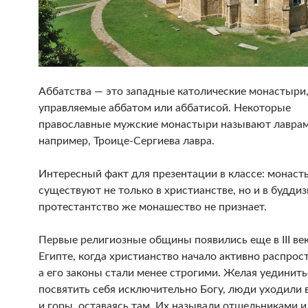
Аббатства — это западные католические монастыри
управляемые аббатом или аббатисой. Некоторые
православные мужские монастыри называют лаврам
например, Троице-Сергиева лавра.
Интересный факт для презентации в классе: монаст
существуют не только в христианстве, но и в буддиз
протестантство же монашество не признает.
Первые религиозные общины появились еще в III веке
Египте, когда христианство начало активно распрос
а его законы стали менее строгими. Желая уединить
посвятить себя исключительно Богу, люди уходили 
и горы, оставаясь там. Их называли отшельниками и