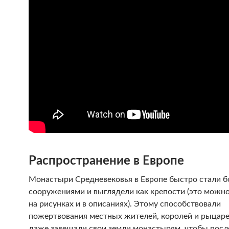
Распространение в Европе
Монастыри Средневековья в Европе быстро стали 
сооружениями и выглядели как крепости (это можно
на рисунках и в описаниях). Этому способствовали
пожертвования местных жителей, королей и рыцаре
даже завещали свои земли монастырям, чтобы пос