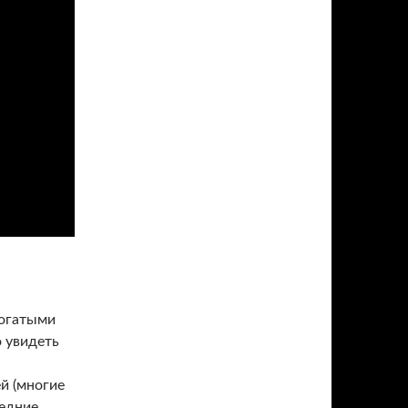
богатыми
 увидеть
й (многие
ледние