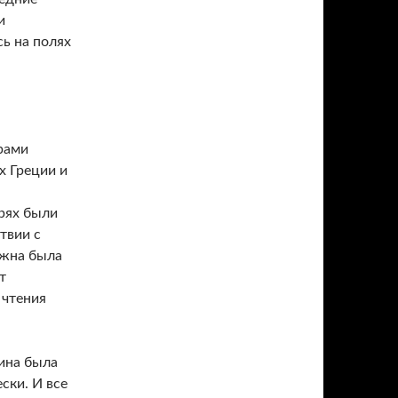
и
ь на полях
рами
х Греции и
рях были
твии с
ужна была
т
 чтения
ина была
ски. И все