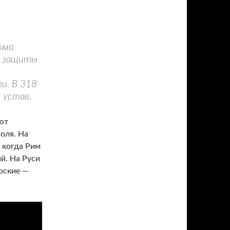
ома
я защиты
и. В 318
 устав.
ют
оля. На
, когда Рим
й. На Руси
рские —