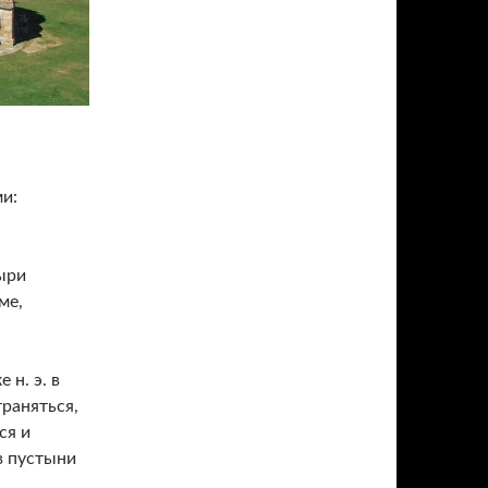
,
и:
ыри
ме,
 н. э. в
траняться,
ся и
в пустыни