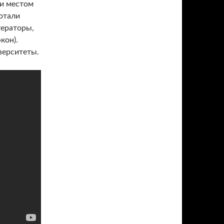
ли местом
ботали
тераторы,
кон).
верситеты.