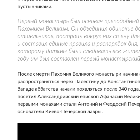
пустынниками.
Первый монастырь был основан преподобный
Пахомием Великим. Он объединил одинокие д
отшельников, построил вокруг них стену дл
и составил единые правила и распорядок дня,
которому должны были следовать все жител
году им был составлен первый монастырский
После смерти Пахомия Великого монастыри начина
распространяться через Палестину до Константиноп
Западе аббатства начали появляться после 340 года
посетил Александрийский епископ Афанасий Велики
первыми монахами стали Антоний и Феодосий Пече
основатели Киево-Печерской лавры.