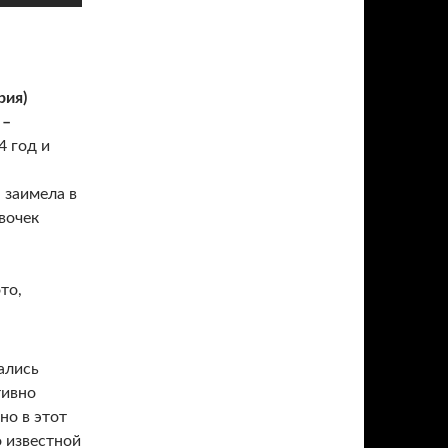
рия)
 –
4 год и
 заимела в
евочек
ались
тивно
но в этот
 известной