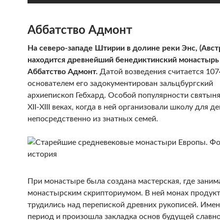
Аббатство Адмонт
На северо-западе Штирии в долине реки Энс, (Авст
находится древнейший бенедиктинский монастырь
Аббатство Адмонт.
Датой возведения считается 107
основателем его задокументирован зальцбургский
архиепископ Гебхард. Особой популярности святыня
XII-XIII веках, когда в ней организовали школу для д
непосредственно из знатных семей.
При монастыре была создана мастерская, где заним
монастырским скрипториумом. В ней монах продук
трудились над перепиской древних рукописей. Имен
период и произошла закладка основ будущей славно