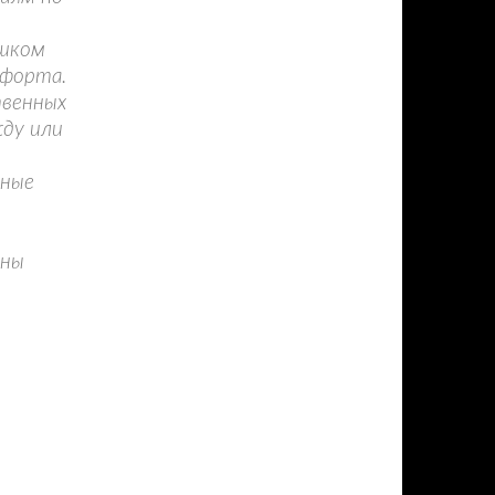
ишком
мфорта.
твенных
ду или
нные
аны