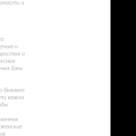
енности и
го
щению и
простых и
ексных
ных бань
то бывают
Это важно
обы
твенных
 женские
ых