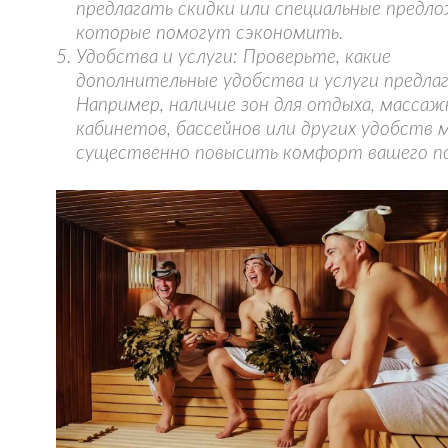
предлагать скидки или специальные предло
которые помогут сэкономить.
Удобства и услуги: Проверьте, какие
дополнительные удобства и услуги предла
Например, наличие зон для отдыха, массаж
кабинетов, бассейнов или других удобств
существенно повысить комфорт вашего п