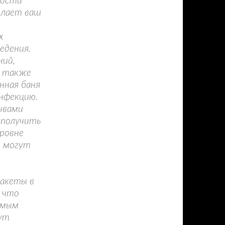
зости
елает ваш
х
едения.
ний,
а также
нная баня
инфекцию.
ывами
 получить
уровне
ы могут
пакеты в
, что
емым
ут