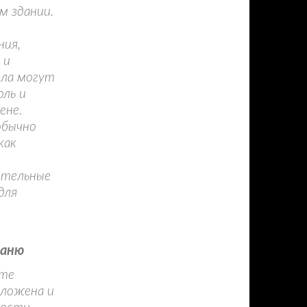
м здании.
ния,
 и
ила могут
оль и
ене.
обычно
как
ительные
для
баню
йте
оложена и