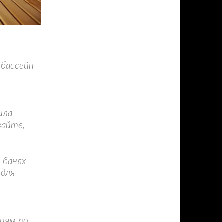
 бассейн
ила
вайте,
 банях
 для
иям по