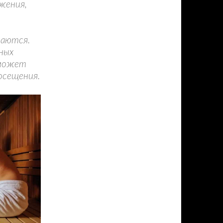
жения,
гаются.
ных
 может
осещения.