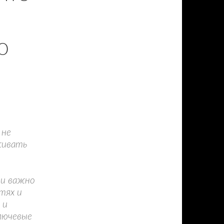
Ю
 не
живать
ни важно
тях и
 и
лючевые